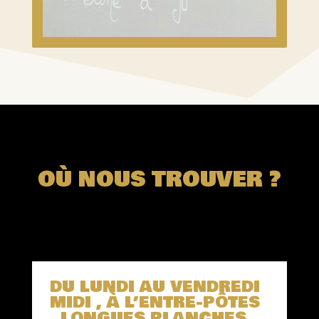
OÙ NOUS TROUVER ?
DU LUNDI AU VENDREDI
MIDI , À L’ENTRE-PÔTES
, LONGUES PLANCHES ,