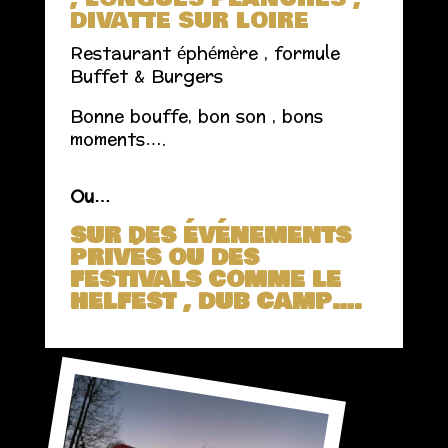
DIVATTE SUR LOIRE
Restaurant éphémère , formule
Buffet & Burgers
Bonne bouffe, bon son , bons
moments….
Ou…
SUR DES ÉVÉNEMENTS
PRIVÉS OU DES
FESTIVALS COMME LE
HELFEST , DUB CAMP….